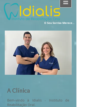
O Seu Sorriso Merece...
A Clínica
Bem-vindo à Idialis - Instituto de
Reabilitação Oral.