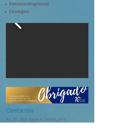
Eletrocardiogramas
Citologias
Contactos
Av. Dr. José Assis e Santos, nº1-
A R/C
Mortagua,
3450-123