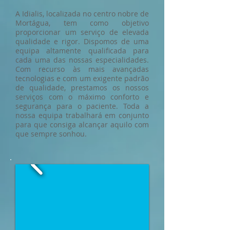
A
Idialis, localizada no centro nobre de
Mortágua, tem como objetivo
proporcionar
um serviço de elevada
qualidade e rigor. Dispomos de uma
equipa altamente qualificada para
cada uma das nossas especialidades.
Com recurso às mais avançadas
tecnologias e com um exigente padrão
de qualidade, prestamos os nossos
serviços com o máximo conforto e
segurança para o paciente. Toda a
nossa equipa trabalhará em conjunto
para que consiga alcançar aquilo com
que sempre sonhou.