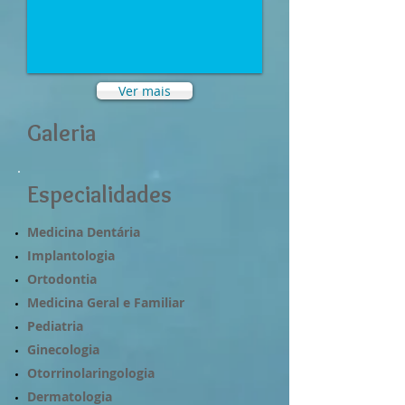
Ver mais
Galeria
Especialidades
Medicina Dentária
Implantologia
Ortodontia
​Medicina Geral e Familiar
Pediatria
​Ginecologia
Otorrinolaringologia
Dermatologia