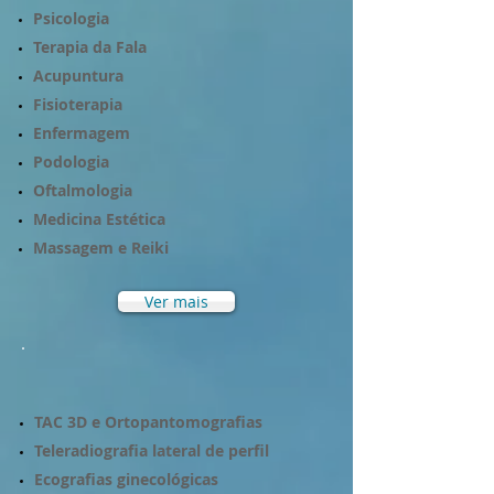
Psicologia
Terapia da Fala
Acupuntura
Fisioterapia
Enfermagem
Podologia
Oftalmologia
Medicina Estética
Massagem
e Reiki
Ver mais
TAC 3D e Ortopantomografias​
Teleradiografia lateral de perfil
Ecografias ginecológicas